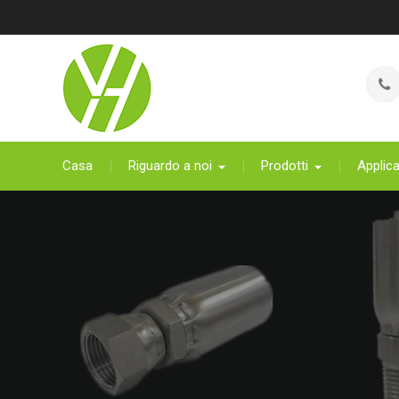
Salta
al
contenuto
Casa
Riguardo a noi
Prodotti
Applic