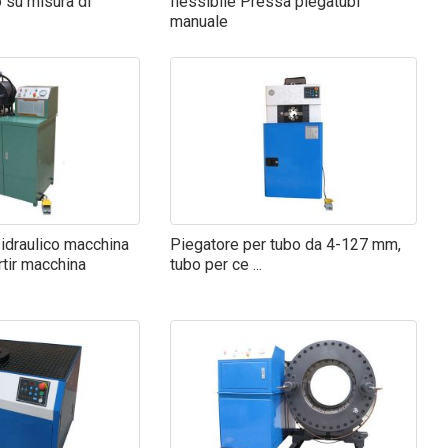
 su misura di
flessibile Pressa piegatubi
manuale
 idraulico macchina
Piegatore per tubo da 4-127 mm,
rtir macchina
tubo per ce ...