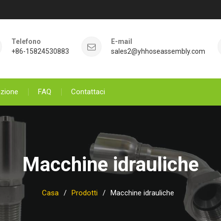
Telefono
E-mail
+86-15824530883
sales2@yhhoseassembly.com
azione
FAQ
Contattaci
Macchine idrauliche
Casa
Prodotti
Macchine idrauliche