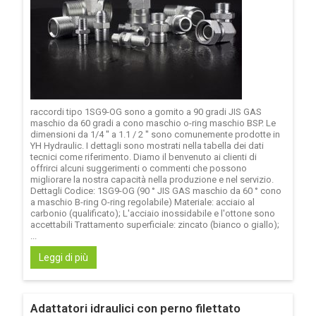
raccordi tipo 1SG9-OG sono a gomito a 90 gradi JIS GAS
maschio da 60 gradi a cono maschio o-ring maschio BSP. Le
dimensioni da 1/4 '' a 1.1 / 2 '' sono comunemente prodotte in
YH Hydraulic. I dettagli sono mostrati nella tabella dei dati
tecnici come riferimento. Diamo il benvenuto ai clienti di
offrirci alcuni suggerimenti o commenti che possono
migliorare la nostra capacità nella produzione e nel servizio.
Dettagli Codice: 1SG9-OG (90 ° JIS GAS maschio da 60 ° cono
a maschio B-ring O-ring regolabile) Materiale: acciaio al
carbonio (qualificato); L'acciaio inossidabile e l'ottone sono
accettabili Trattamento superficiale: zincato (bianco o giallo);
...
Leggi di più
Adattatori idraulici con perno filettato