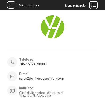
Menu principale
Menu principale
Salta
al
contenuto
Telefono
+86-15824530883
E-mail
sales2@yhhoseassembly.com
Indirizzo
Città di Jiangshan, distretto di
Yinzhou, Ningbo, Cina