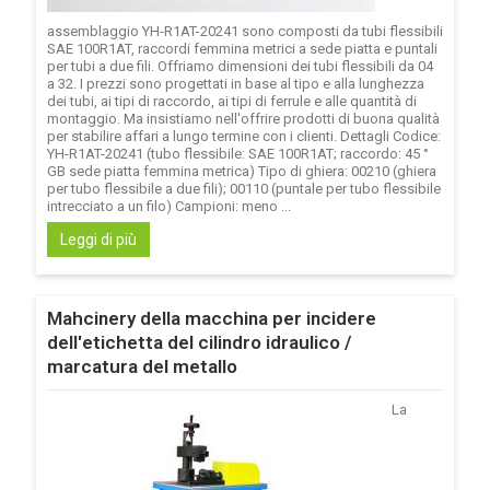
assemblaggio YH-R1AT-20241 sono composti da tubi flessibili
SAE 100R1AT, raccordi femmina metrici a sede piatta e puntali
per tubi a due fili. Offriamo dimensioni dei tubi flessibili da 04
a 32. I prezzi sono progettati in base al tipo e alla lunghezza
dei tubi, ai tipi di raccordo, ai tipi di ferrule e alle quantità di
montaggio. Ma insistiamo nell'offrire prodotti di buona qualità
per stabilire affari a lungo termine con i clienti. Dettagli Codice:
YH-R1AT-20241 (tubo flessibile: SAE 100R1AT; raccordo: 45 °
GB sede piatta femmina metrica) Tipo di ghiera: 00210 (ghiera
per tubo flessibile a due fili); 00110 (puntale per tubo flessibile
intrecciato a un filo) Campioni: meno ...
Leggi di più
Mahcinery della macchina per incidere
dell'etichetta del cilindro idraulico /
marcatura del metallo
La