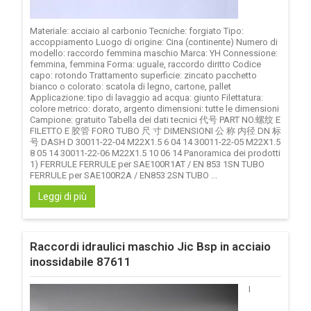
Materiale: acciaio al carbonio Tecniche: forgiato Tipo:
accoppiamento Luogo di origine: Cina (continente) Numero di
modello: raccordo femmina maschio Marca: YH Connessione:
femmina, femmina Forma: uguale, raccordo diritto Codice
capo: rotondo Trattamento superficie: zincato pacchetto
bianco o colorato: scatola di legno, cartone, pallet
Applicazione: tipo di lavaggio ad acqua: giunto Filettatura:
colore metrico: dorato, argento dimensioni: tutte le dimensioni
Campione: gratuito Tabella dei dati tecnici 代号 PART NO.螺纹 E
FILETTO E 胶管 FORO TUBO 尺 寸 DIMENSIONI 公 称 内径 DN 标
号 DASH D 30011-22-04 M22X1.5 6 04 14 30011-22-05 M22X1.5
8 05 14 30011-22-06 M22X1.5 10 06 14 Panoramica dei prodotti
1) FERRULE FERRULE per SAE100R1AT / EN 853 1SN TUBO
FERRULE per SAE100R2A / EN853 2SN TUBO ...
Leggi di più
Raccordi idraulici maschio Jic Bsp in acciaio
inossidabile 87611
I