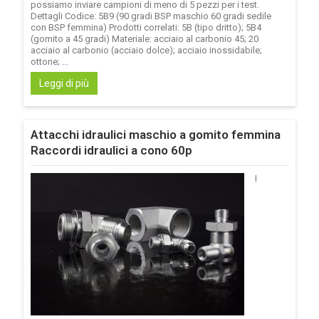
possiamo inviare campioni di meno di 5 pezzi per i test.
Dettagli Codice: 5B9 (90 gradi BSP maschio 60 gradi sedile
con BSP femmina) Prodotti correlati: 5B (tipo dritto); 5B4
(gomito a 45 gradi) Materiale: acciaio al carbonio 45; 20
acciaio al carbonio (acciaio dolce); acciaio inossidabile;
ottone; ...
Leggi di più
Attacchi idraulici maschio a gomito femmina
Raccordi idraulici a cono 60p
I