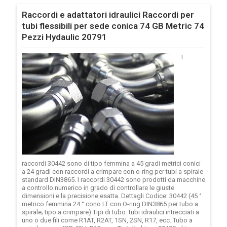
Raccordi e adattatori idraulici Raccordi per
tubi flessibili per sede conica 74 GB Metric 74
Pezzi Hydaulic 20791
I
raccordi 30442 sono di tipo femmina a 45 gradi metrici conici
a 24 gradi con raccordi a crimpare con o-ring per tubi a spirale
standard DIN3865. I raccordi 30442 sono prodotti da macchine
a controllo numerico in grado di controllare le giuste
dimensioni e la precisione esatta. Dettagli Codice: 30442 (45 °
metrico femmina 24 ° cono LT con O-ring DIN3865 per tubo a
spirale; tipo a crimpare) Tipi di tubo: tubi idraulici intrecciati a
uno o due fili come R1AT, R2AT, 1SN, 2SN, R17, ecc. Tubo a