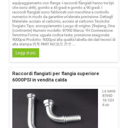
equipaggiamento con flange. I raccordi flangiati hanno tre tipi
che sono dritti, gomito a 45 gradi e gomito a 90 gradi. I
raccordi flangiati sono fabbricati con macchine a controllo
numerico in modo da garantire un'elevata precisione. Dettagli
Materiale: acciaio al carbonio, acciaio al carbonio Tecniche:
forgiato Tipo: accoppiamento Luogo di origine: Zhejiang, Cina
(continente) Numero modello: 87992 Marca: YH Connessione:
femmina Forma: uguale codice testa: pressione esagonale:
9000psi Prodotto: 9000psi alta qualità tabella dei dati tecnici di
alta stampa 代号 PART NO.法兰 尺寸 ...
Leggi di più
Raccordi flangiati per flangia superiore
6000PSI in vendita calda
La serie
87692-
16-12H
è un