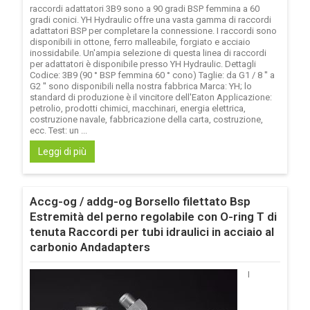
raccordi adattatori 3B9 sono a 90 gradi BSP femmina a 60
gradi conici. YH Hydraulic offre una vasta gamma di raccordi
adattatori BSP per completare la connessione. I raccordi sono
disponibili in ottone, ferro malleabile, forgiato e acciaio
inossidabile. Un'ampia selezione di questa linea di raccordi
per adattatori è disponibile presso YH Hydraulic. Dettagli
Codice: 3B9 (90 ° BSP femmina 60 ° cono) Taglie: da G1 / 8 '' a
G2 '' sono disponibili nella nostra fabbrica Marca: YH; lo
standard di produzione è il vincitore dell'Eaton Applicazione:
petrolio, prodotti chimici, macchinari, energia elettrica,
costruzione navale, fabbricazione della carta, costruzione,
ecc. Test: un ...
Leggi di più
Accg-og / addg-og Borsello filettato Bsp
Estremità del perno regolabile con O-ring T di
tenuta Raccordi per tubi idraulici in acciaio al
carbonio Andadapters
I