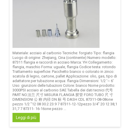
Materiale: acciaio al carbonio Tecniche: forgiato Tipo: flangia
Luogo di origine: Zhejiang, Cina (continente) Numero modello:
87311 flangia e raccordi in acciaio Marca: YH Collegamento:
flangia, maschio Forma: uguale, flangia Codice testa: rotondo
Trattamento superficie: Pacchetto bianco o colorato in zinco:
scatola di legno, cartone, pallet Applicazione: olio, gas, tipo di
adattatore per tubazione acqua: flangia Dimensioni: 1/2 '~ 6'
Uso: giunzioni delle tubazioni Colore: bianco Nome prodotto:
3000PSI acciaio al carbonio SAE Tabella dei dati tecnici 代号
PART NO.法兰 尺寸 MISURA FLANGIA 胶管 FORO TUBO 尺 寸
DIMENSIONI 公 称 内径 DN 标 号 DASH CDL 87311-08-08one
pezzo 1/2 "12 08 30.2 23.9 7 87311-12-12pezzo 3/4" 20 12 38,1
31,7 7 87311- 16-16one pezzo ...
Leggi di più